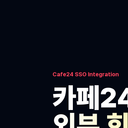
Cafe24 SSO Integration
카페24
외부 